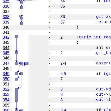
335
-
34
336
-
35
337
-
338
-
36
339
-
37
340
-
341
-
342
-
2
343
-
344
-
345
-
2
346
-
347
-
2-4
348
-
349
-
5,6
350
-
7
351
-
352
-
8
353
-
8
354
-
8
355
-
356
-
8,9