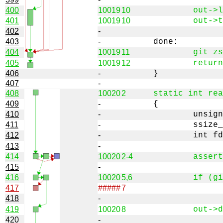
400
10019
10
401
10019
10
402
-
403
-
404
10019
11
405
10019
12
406
-
407
-
408
10020
2
409
-
410
-
411
-
412
-
413
-
414
10020
2-4
415
-
416
10020
5,6
417
#####
7
418
-
419
10020
8
420
-