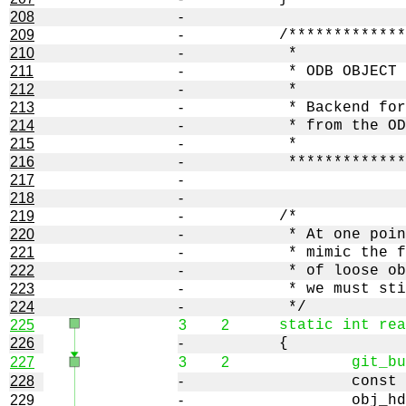
208
-
209
-
210
-
211
-
212
-
213
-
214
-
215
-
216
-
217
-
218
-
219
-
220
-
221
-
222
-
223
-
224
-
225
3
2
226
-
227
3
2
228
-
229
-