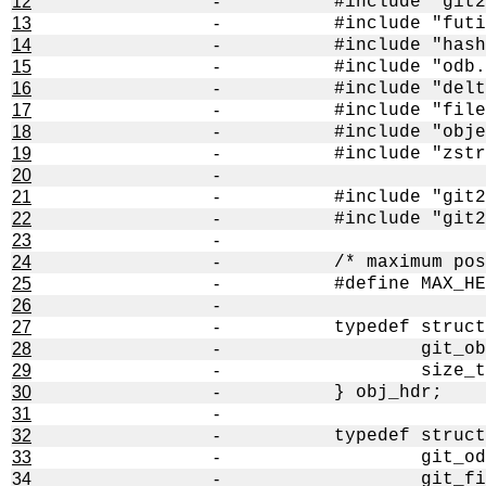
12
-
13
-
14
-
15
-
16
-
17
-
18
-
19
-
20
-
21
-
22
-
23
-
24
-
25
-
26
-
27
-
28
-
29
-
30
-
31
-
32
-
33
-
34
-