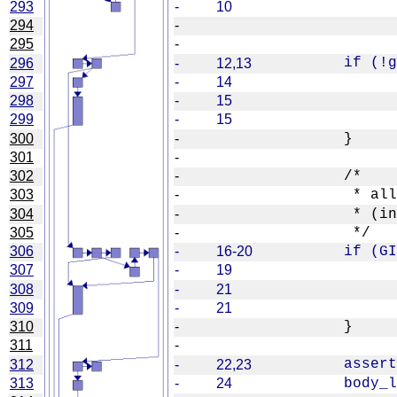
293
-
10
294
-
295
-
296
-
12,13
297
-
14
298
-
15
299
-
15
300
-
301
-
302
-
303
-
304
-
305
-
306
-
16-20
307
-
19
308
-
21
309
-
21
310
-
311
-
312
-
22,23
313
-
24