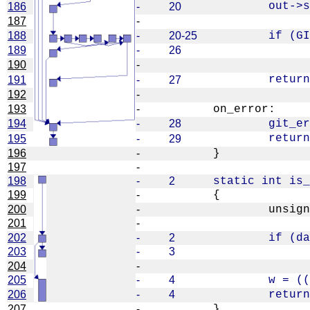
186
-
20
187
-
188
-
20-25
189
-
26
190
-
191
-
27
192
-
193
-
194
-
28
195
-
29
196
-
197
-
198
-
2
199
-
200
-
201
-
202
-
2
203
-
3
204
-
205
-
4
206
-
4
207
-