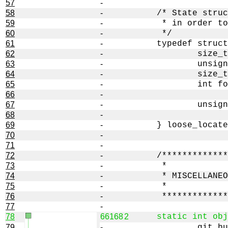
57
-
58
-
59
-
60
-
61
-
62
-
63
-
64
-
65
-
66
-
67
-
68
-
69
-
70
-
71
-
72
-
73
-
74
-
75
-
76
-
77
-
78
66168
2
79
-