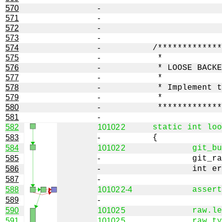
570
-
571
-
572
-
573
-
574
-
575
-
576
-
577
-
578
-
579
-
580
-
581
-
582
10102
2
583
-
584
10102
2
585
-
586
-
587
-
588
10102
2-4
589
-
590
10102
5
591
10102
5