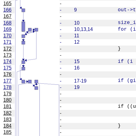
165
-
166
-
9
167
-
168
-
10
169
-
10,13,14
170
-
11
171
-
12
172
-
173
-
174
-
15
175
-
16
176
-
177
-
17-19
178
-
19
179
-
180
-
181
-
182
-
183
-
184
-
185
-