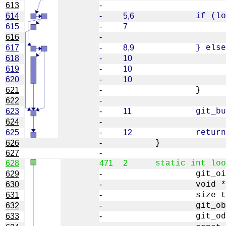
613
-
614
-
5,6
615
-
7
616
-
617
-
8,9
618
-
10
619
-
10
620
-
10
621
-
622
-
623
-
11
624
-
625
-
12
626
-
627
-
628
471
2
629
-
630
-
631
-
632
-
633
-