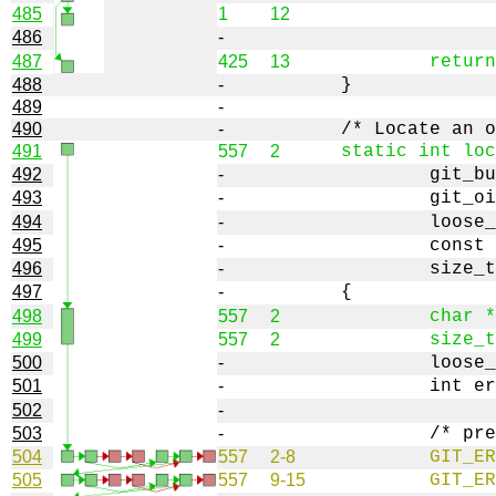
485
1
12
486
-
487
425
13
488
-
489
-
490
-
491
557
2
492
-
493
-
494
-
495
-
496
-
497
-
498
557
2
499
557
2
500
-
501
-
502
-
503
-
504
557
2-8
505
557
9-15