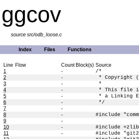
ggcov
source src/odb_loose.c
Index
Files
Functions
Line
Flow
Count
Block(s)
Source
1
-
2
-
3
-
4
-
5
-
6
-
7
-
8
-
9
-
10
-
11
-