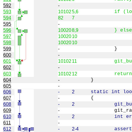
592
-
593
10102
5,6
594
82
7
595
-
596
10020
8,9
597
10020
10
598
10020
10
599
-
600
-
601
10102
11
602
-
603
10102
12
604
-
605
-
606
-
2
607
-
608
-
2
609
-
610
-
2
611
-
612
-
2-4