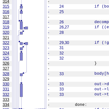
314
-
315
-
24
316
-
25
317
-
318
-
26
319
-
26,27
320
-
28
321
-
322
-
29,30
323
-
31
324
-
32
325
-
32
326
-
327
-
328
-
33
329
-
330
-
33
331
-
33
332
-
33
333
-
334
-