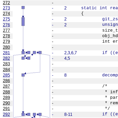
272
-
273
-
2
274
-
275
-
2
276
-
2
277
-
278
-
279
-
280
-
281
-
2,3,6,7
282
-
4,5
283
-
284
-
285
-
8
286
-
287
-
288
-
289
-
290
-
291
-
292
-
8-11