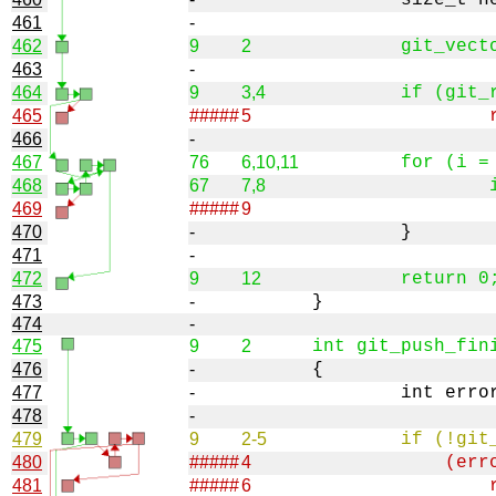
461
-
462
9
2
463
-
464
9
3,4
465
#####
5
466
-
467
76
6,10,11
468
67
7,8
469
#####
9
470
-
471
-
472
9
12
473
-
474
-
475
9
2
476
-
477
-
478
-
479
9
2-5
480
#####
4
481
#####
6