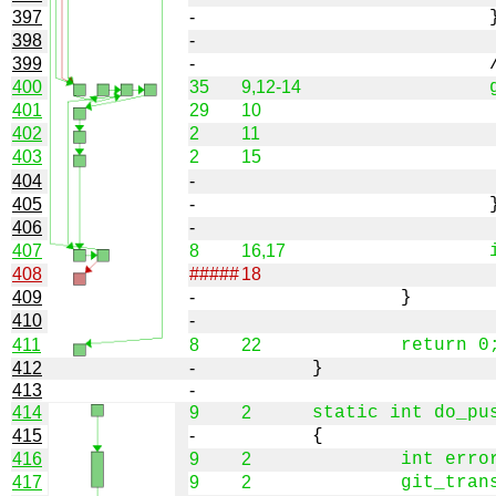
397
-
398
-
399
-
400
35
9,12-14
401
29
10
402
2
11
403
2
15
404
-
405
-
406
-
407
8
16,17
408
#####
18
409
-
410
-
411
8
22
412
-
413
-
414
9
2
415
-
416
9
2
417
9
2