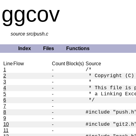
ggcov
source src/push.c
Index
Files
Functions
Line
Flow
Count
Block(s)
Source
1
-
2
-
3
-
4
-
5
-
6
-
7
-
8
-
9
-
10
-
11
-