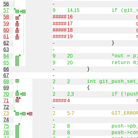
56
-
57
9
14,15
58
#####
16
59
#####
17
60
#####
18
61
#####
19
62
-
63
-
64
9
20
65
9
20
66
-
67
-
68
2
2
69
-
70
2
2,3
71
#####
4
72
-
73
2
5-7
74
-
75
2
8
76
2
8