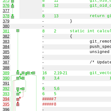
375
8
11
376
8
12
377
-
378
8
13
379
-
380
-
381
8
2
382
-
383
-
384
-
385
-
386
-
387
-
388
-
389
16
2,19-21
390
8
3,4
391
-
392
6
5,6
393
6
5
394
#####
7
395
#####
8
396
-