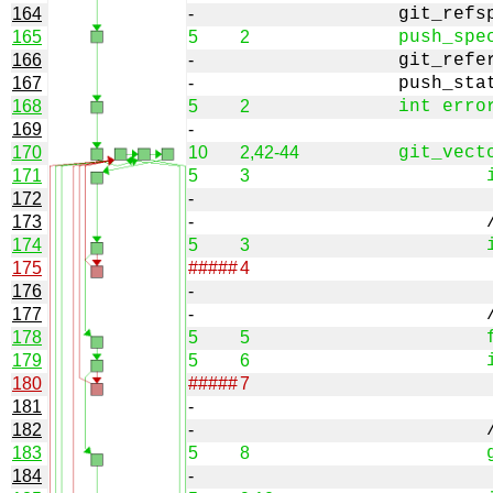
164
-
165
5
2
166
-
167
-
168
5
2
169
-
170
10
2,42-44
171
5
3
172
-
173
-
174
5
3
175
#####
4
176
-
177
-
178
5
5
179
5
6
180
#####
7
181
-
182
-
183
5
8
184
-